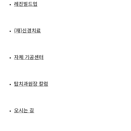
레진빌드업
(재)신경치료
자체 기공센터
탑치과원장 칼럼
오시는 길