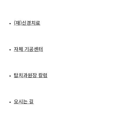
(재)신경치료
자체 기공센터
탑치과원장 칼럼
오시는 길