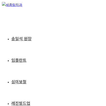
Skip
to
content
송일석 원장
임플란트
심미보철
레진빌드업